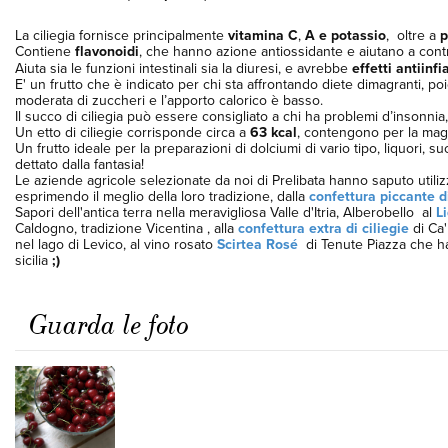
La ciliegia fornisce principalmente
vitamina C
,
A e potassio
, oltre a
p
Contiene
flavonoidi
, che hanno azione antiossidante e aiutano a contras
Aiuta sia le funzioni intestinali sia la diuresi, e avrebbe
effetti antiinf
E' un frutto che è indicato per chi sta affrontando diete dimagranti, p
moderata di zuccheri e l’apporto calorico è basso.
Il succo di ciliegia può essere consigliato a chi ha problemi d’insonnia,
Un etto di ciliegie corrisponde circa a
63 kcal
, contengono per la magg
Un frutto ideale per la preparazioni di dolciumi di vario tipo, liquori, s
dettato dalla fantasia!
Le aziende agricole selezionate da noi di Prelibata hanno saputo utilizza
esprimendo il meglio della loro tradizione, dalla
confettura piccante di
Sapori dell'antica terra nella meravigliosa Valle d'Itria, Alberobello al
L
Caldogno, tradizione Vicentina , alla
confettura extra di ciliegie
di Ca'
nel lago di Levico, al vino rosato
Scirtea Rosé
di Tenute Piazza che ha 
sicilia
;)
Guarda le foto