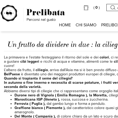
(
0
)
HOME
CHI SIAMO
PRELIBO
Un frutto da dividere in due : la cilieg
La primavera e l'estate festeggiano il ritorno del sole e dei
colori
, ci 
a gustare
cibi leggeri
e ricchi di acqua e vitamine, alimenti come le
ci
cuore!
L'albero da frutto, il
ciliegio
, arriva dall'Asia ma si è ben presto diffuso 
BelPaese
è diventato uno dei maggiori produttori europei di ciliegie, 
Quando si trapianta il seme del ciliegio?
In autunno o fine inverno e necessita di scarse potature, i frutti ve
seconda della varietà.
Abbiamo diversi tipi di ciliegie che ci rappresentano come orgoglio ita
Durone nero di Vignola ( Emilia Romagna ), la Moretta,
cilie
Marosticana IGP (Veneto ),
rossa, succosa e zuccherina.
Ferrovia ( Puglia ),
dal gambo lungo e forma a pendulo.
Graffione bianco ( Piemonte ),
dal caratteristico colore quasi 
amarognolo.
Del Monte ( Campania ),
di colore chiaro da un lato e scuro dal