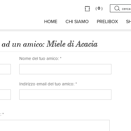
(
0
)
HOME
CHI SIAMO
PRELIBOX
S
o ad un amico:
Miele di Acacia
Nome del tuo amico: *
Indirizzo email del tuo amico: *
o
: *