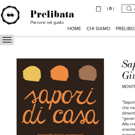
(
0
)
HOME
CHI SIAMO
PRELIBO
Sa
Gi
MONTE
"Sapori
che nas
dimenti
"genero
Alla c
orient
proponi