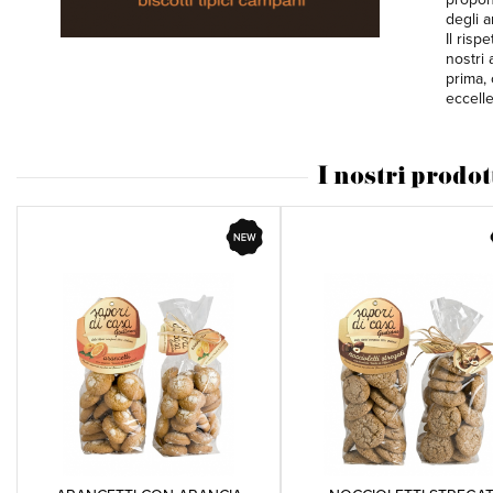
degli a
Il risp
nostri 
prima, 
eccell
I nostri prodot