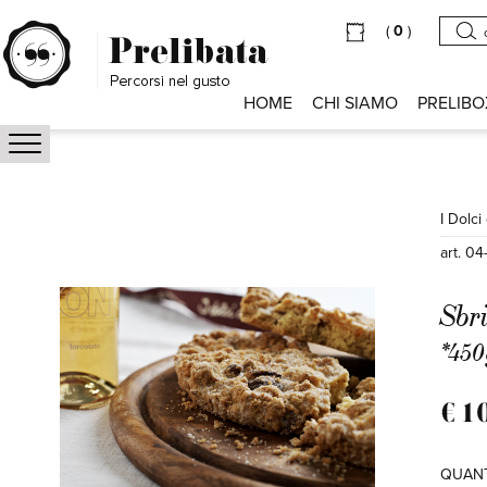
(
0
)
HOME
CHI SIAMO
PRELIBO
I Dolci
art. 04
Sbr
*450
€ 1
QUANT